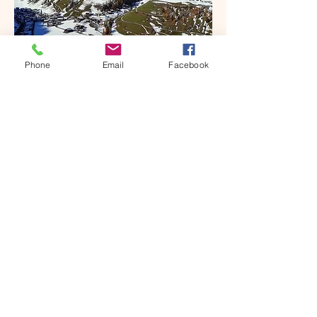
Phone
Email
Facebook
Il Lüch de Corona "Maso Corona", si
trova a Longiarú
un piccolo villaggio nel patrimonio
mondiale dell'UNESCO
le Dolomiti
Freina 54
39030 San Martino in Badia
HAI DOMANDE? SCRIVICI;
clamat88@yahoo.it
CHIAMACI:
+39 339 2089342
Note legali
Informativa sulla privacy
Termini e
condizioni
© 2024 ClaraM. Creato con
Wix.com