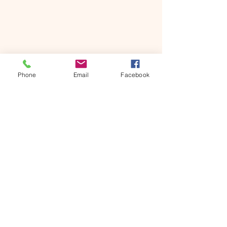
Phone
Email
Facebook
Il Lüch de Corona "Maso Corona", si
trova a Longiarú
un piccolo villaggio nel patrimonio
mondiale dell'UNESCO
le Dolomiti